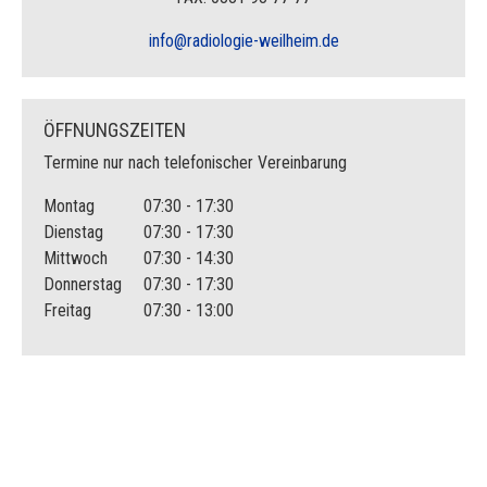
Am Tag der Untersuchung darf die Brust nicht eingecremt
info@radiologie-weilheim.de
werden und kein Deo verwendet werden. Creme und Deo
können Substanzen enthalten, die auf den Aufnahmen
sichtbar sind und deshalb die Auswertung erschweren.
ÖFFNUNGSZEITEN
Termine nur nach telefonischer Vereinbarung
Montag
07:30 - 17:30
Dienstag
07:30 - 17:30
Mittwoch
07:30 - 14:30
Donnerstag
07:30 - 17:30
Freitag
07:30 - 13:00