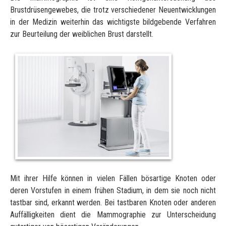
Computertomographie
Brustdrüsengewebes, die trotz verschiedener Neuentwicklungen
in der Medizin weiterhin das wichtigste bildgebende Verfahren
Digitales Röntgen
zur Beurteilung der weiblichen Brust darstellt.
Nuklearmedizin
Mammographie
Sonographie (Ultraschall)
Knochendichtemessung
CT-gesteuerte periradikuläre Therapie (PRT)
HÄUFIGE FRAGEN
ÄRZTE & TEAM
JOBS
KONTAKT
ANFAHRT
Mit ihrer Hilfe können in vielen Fällen bösartige Knoten oder
deren Vorstufen in einem frühen Stadium, in dem sie noch nicht
tastbar sind, erkannt werden. Bei tastbaren Knoten oder anderen
Auffälligkeiten dient die Mammographie zur Unterscheidung