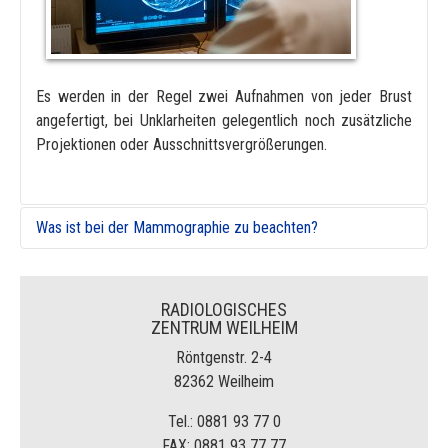
Es werden in der Regel zwei Aufnahmen von jeder Brust
angefertigt, bei Unklarheiten gelegentlich noch zusätzliche
Projektionen oder Ausschnittsvergrößerungen.
Was ist bei der Mammographie zu beachten?
Bei der Mammographie ist der Vergleich mit Voraufnahmen
besonders wichtig. Sofern frühere
RADIOLOGISCHES
Mammographieaufnahmen nicht bei uns angefertigt wurden,
ZENTRUM WEILHEIM
bringen Sie diese zur Untersuchung wenn möglich bitte mit.
Röntgenstr. 2-4
82362 Weilheim
Wenn Ihnen die Aufnahmen nicht zur Verfügung stehen,
teilen Sie uns mit, wo sie angefertigt wurden. Mit Ihrer
Tel.: 0881 93 77 0
Zustimmung werden wir sie dann zum Vergleich anfordern.
FAX: 0881 93 77 77