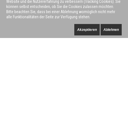
Website und die Nutzererfahrung zu verbessern (Tracking Cookies). Sie
können selbst entscheiden, ob Sie die Cookies zulassen möchten.
Bitte beachten Sie, dass bei einer Ablehnung womöglich nicht mehr
alle Funktionalitäten der Seite zur Verfügung stehen.
Akzeptieren
Ablehnen
LEISTUNGEN
Kernspintomographie
Computertomographie
Digitales Röntgen
Nuklearmedizin
Brustdiagnostik
Sonographie
Knochendichtemessung
Periradikuläre Schmerztherapie (PRT)
LEITENDE ÄRZTE